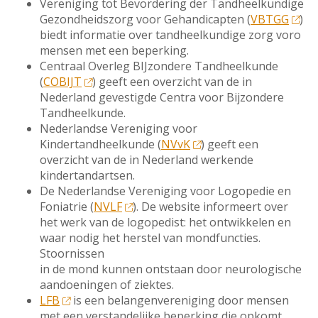
Vereniging tot Bevordering der Tandheelkundige
Gezondheidszorg voor Gehandicapten (
VBTGG
)
biedt informatie over tandheelkundige zorg voro
mensen met een beperking.
Centraal Overleg BIJzondere Tandheelkunde
(
COBIJT
) geeft een overzicht van de in
Nederland gevestigde Centra voor Bijzondere
Tandheelkunde.
Nederlandse Vereniging voor
Kindertandheelkunde (
NVvK
) geeft een
overzicht van de in Nederland werkende
kindertandartsen.
De Nederlandse Vereniging voor Logopedie en
Foniatrie (
NVLF
). De website informeert over
het werk van de logopedist: het ontwikkelen en
waar nodig het herstel van mondfuncties.
Stoornissen
in de mond kunnen ontstaan door neurologische
aandoeningen of ziektes.
LFB
is een belangenvereniging door mensen
met een verstandelijke beperking die opkomt