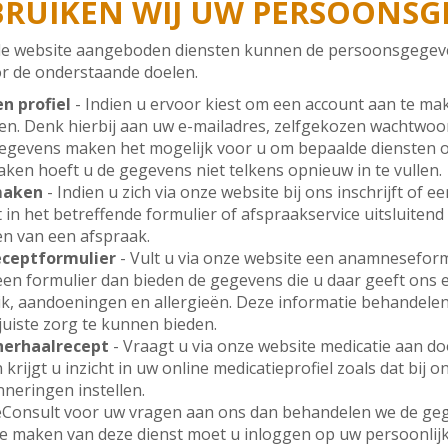
RUIKEN WIJ UW PERSOONSG
 de website aangeboden diensten kunnen de persoonsgegeve
r de onderstaande doelen.
n profiel
- Indien u ervoor kiest om een account aan te ma
ren. Denk hierbij aan uw e-mailadres, zelfgekozen wachtwo
gevens maken het mogelijk voor u om bepaalde diensten o
ken hoeft u de gegevens niet telkens opnieuw in te vullen.
 maken
- Indien u zich via onze website bij ons inschrijft of
 in het betreffende formulier of afspraakservice uitsluiten
en van een afspraak.
eceptformulier
- Vult u via onze website een anamneseformu
 een formulier dan bieden de gegevens die u daar geeft ons 
k, aandoeningen en allergieën. Deze informatie behandelen
 juiste zorg te kunnen bieden.
herhaalrecept
- Vraagt u via onze website medicatie aan do
krijgt u inzicht in uw online medicatieprofiel zoals dat bij 
nneringen instellen.
 eConsult voor uw vragen aan ons dan behandelen we de geg
te maken van deze dienst moet u inloggen op uw persoonlij