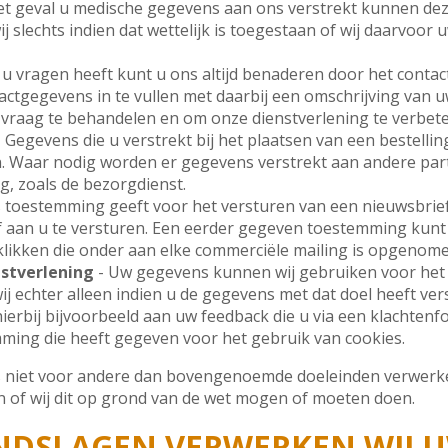
het geval u medische gegevens aan ons verstrekt kunnen 
ij slechts indien dat wettelijk is toegestaan of wij daarvoor
 u vragen heeft kunt u ons altijd benaderen door het contact
ctgegevens in te vullen met daarbij een omschrijving van 
 vraag te behandelen en om onze dienstverlening te verbete
 Gegevens die u verstrekt bij het plaatsen van een bestell
n. Waar nodig worden er gegevens verstrekt aan andere parti
g, zoals de bezorgdienst.
s toestemming geeft voor het versturen van een nieuwsbrief
aan u te versturen. Een eerder gegeven toestemming kunt u 
e klikken die onder aan elke commerciële mailing is opgenome
nstverlening
- Uw gegevens kunnen wij gebruiken voor het
ij echter alleen indien u de gegevens met dat doel heeft ve
ierbij bijvoorbeeld aan uw feedback die u via een klachtenf
ming die heeft gegeven voor het gebruik van cookies.
 niet voor andere dan bovengenoemde doeleinden verwerken
 of wij dit op grond van de wet mogen of moeten doen.
NDSLAGEN VERWERKEN WIJ 