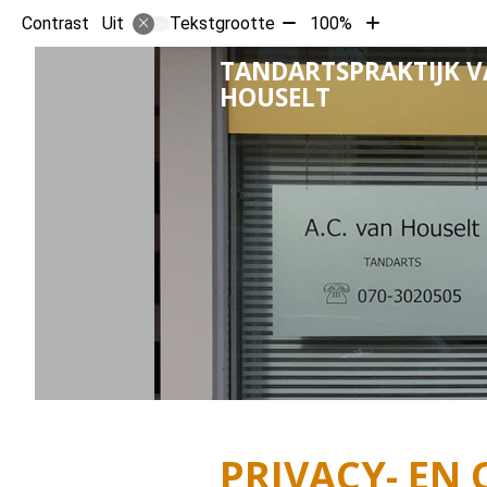
Tekst
Tekst
Contrast
Tekstgrootte
100%
Uit
verkleinen
vergroten
TANDARTSPRAKTIJK 
met
met
HOUSELT
10%
10%
PRIVACY- EN