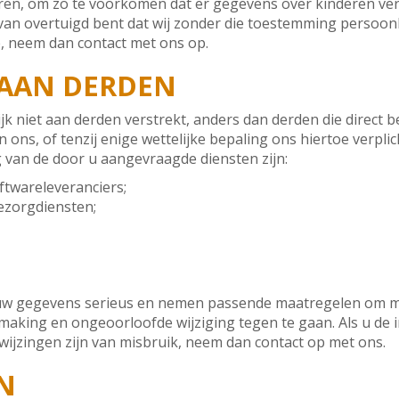
deren, om zo te voorkomen dat er gegevens over kinderen v
rvan overtuigd bent dat wij zonder die toestemming persoo
, neem dan contact met ons op.
 AAN DERDEN
 niet aan derden verstrekt, anders dan derden die direct be
ns, of tenzij enige wettelijke bepaling ons hiertoe verplich
 van de door u aangevraagde diensten zijn:
ftwareleveranciers;
ezorgdiensten;
w gegevens serieus en nemen passende maatregelen om mi
king en ongeoorloofde wijziging tegen te gaan. Als u de 
anwijzingen zijn van misbruik, neem dan contact op met ons.
N