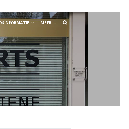
DSINFORMATIE
MEER
Gezondheidsinformatie
Meer
submenu
submenu