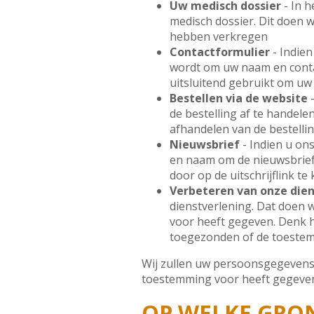
Uw medisch dossier
- In 
medisch dossier. Dit doen w
hebben verkregen
Contactformulier
- Indien
wordt om uw naam en conta
uitsluitend gebruikt om uw
Bestellen via de website
-
de bestelling af te handele
afhandelen van de bestellin
Nieuwsbrief
- Indien u on
en naam om de nieuwsbrief 
door op de uitschrijflink t
Verbeteren van onze die
dienstverlening. Dat doen w
voor heeft gegeven. Denk h
toegezonden of de toestem
Wij zullen uw persoonsgegevens
toestemming voor heeft gegeven
OP WELKE GRO